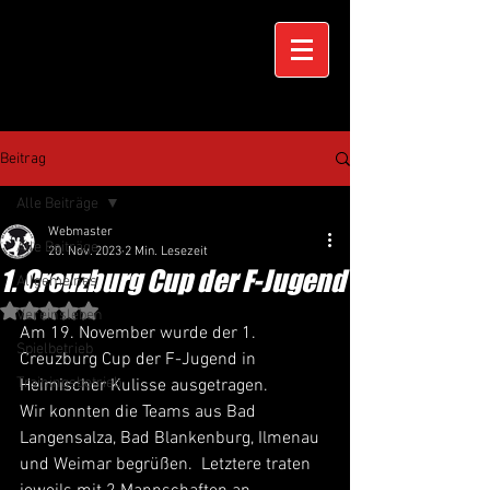
Beitrag
Alle Beiträge
Webmaster
Alle Beiträge
20. Nov. 2023
2 Min. Lesezeit
1. Creuzburg Cup der F-Jugend
Allgemeines
Mit NaN von 5 Sternen bewertet.
Vereinsleben
Am 19. November wurde der 1. 
Spielbetrieb
Creuzburg Cup der F-Jugend in 
Trainingsbetrieb
Heimischer Kulisse ausgetragen. 
Wir konnten die Teams aus Bad 
Langensalza, Bad Blankenburg, Ilmenau 
und Weimar begrüßen.  Letztere traten 