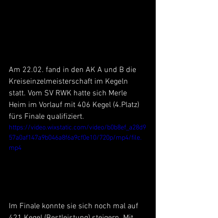
Am 22.02. fand in den AK A und B die 
Kreiseinzelmeisterschaft im Kegeln 
statt. Vom SV RWK hatte sich Merle 
Heim im Vorlauf mit 406 Kegel (4.Platz) 
fürs Finale qualifiziert.
https://video.wixstatic.com/video/b0b8ef_a28d9
57a0af147a9b046a8f6a9cf0e10/720p/mp4/file.
mp4
Im Finale konnte sie sich noch mal auf 
421 Kegel (Bestleistung) steigern. Mit 