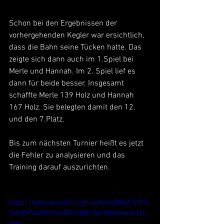
Schon bei den Ergebnissen der 
vorhergehenden Kegler war ersichtlich, 
dass die Bahn seine Tücken hatte. Das 
zeigte sich dann auch im 1.Spiel bei 
Merle und Hannah. Im 2. Spiel lief es 
dann für beide besser. Insgesamt 
schaffte Merle 139 Holz und Hannah 
167 Holz. Sie belegten damit den 12. 
und den 7.Platz.
Bis zum nächsten Turnier heißt es jetzt 
die Fehler zu analysieren und das 
Training darauf auszurichten.
https://video.wixstatic.com/video/b0b8ef_5917c
0423f474a69b16e28331d58f1ba/480p/mp4/file.
mp4