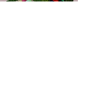
frank.baumeyer
30. März
1 Min. Lesezeit
Frohe Ostern
Wünscht der Sportverein allen Mitgliedern,
ehrenamtlichen Mitwirkenden und
Sportfreunden
Folge uns auf unseren Social-Media
Kanälen
Ihr Sportverein in der Region - Handball | Fitness
| Kegeln
RWKRAUTHAUSEN.DE