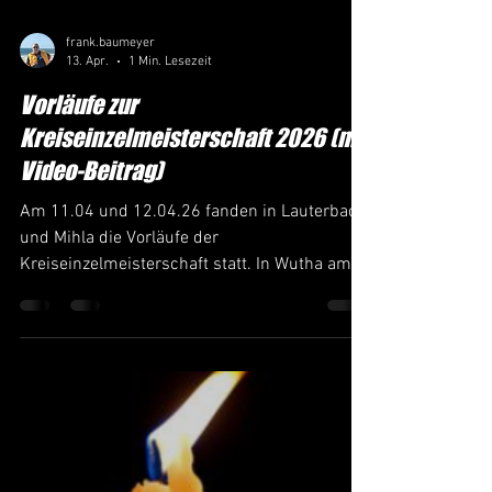
frank.baumeyer
13. Apr.
1 Min. Lesezeit
Vorläufe zur
Kreiseinzelmeisterschaft 2026 (mit
Video-Beitrag)
Am 11.04 und 12.04.26 fanden in Lauterbach
und Mihla die Vorläufe der
Kreiseinzelmeisterschaft statt. In Wutha am
26.04.2026 geht es dann im Finale um die
Podestplätze Aus unserem SV sind wir mit 6
Kegler/-innen angetreten. Mit Christin Köhler-
Roth (AK Frauen) und Melina Facius (AK
U23w) konnten wir nach einer „Durststrecke“
auch mal wieder Frauen zu einem Wettkampf
anmelden. Dem Thüringer Kegel-Verband
dürfte es freuen. Sowohl Christin wie auch