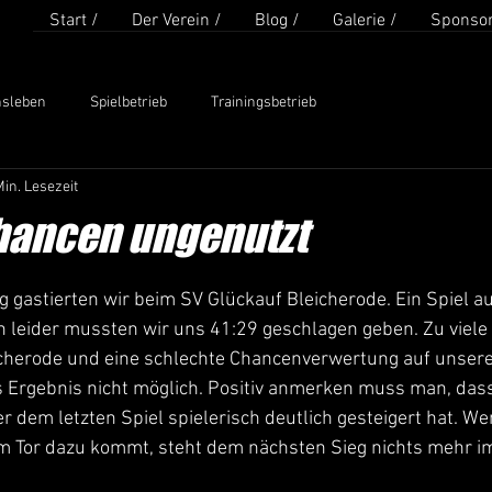
Start /
Der Verein /
Blog /
Galerie /
Sponsor
nsleben
Spielbetrieb
Trainingsbetrieb
Min. Lesezeit
Chancen ungenutzt
en bewertet.
 gastierten wir beim SV Glückauf Bleicherode. Ein Spiel a
h leider mussten wir uns 41:29 geschlagen geben. Zu viele
icherode und eine schlechte Chancenverwertung auf unsere
 Ergebnis nicht möglich. Positiv anmerken muss man, dass 
dem letzten Spiel spielerisch deutlich gesteigert hat. W
orm Tor dazu kommt, steht dem nächsten Sieg nichts mehr i