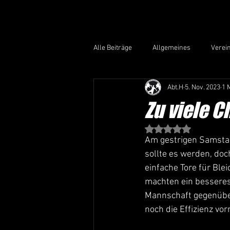
Alle Beiträge
Allgemeines
Verei
Abt.H
5. Nov. 2023
1 
Zu viele 
Mit NaN von 5 Stern
Am gestrigen Samstag
sollte es werden, doc
einfache Tore für Ble
machten ein besseres
Mannschaft gegenüber 
noch die Effizienz v