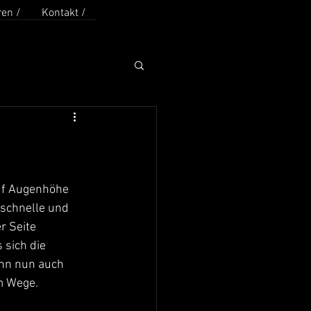
en /
Kontakt /
uf Augenhöhe 
 schnelle und 
r Seite 
sich die 
enn nun auch 
m Wege. 