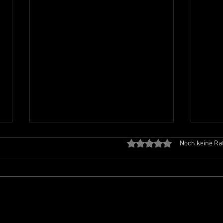
Mit 0 von 5 Sternen bewe
Noch keine Ra
Wir suchen einen Trainer/-in
Brunn