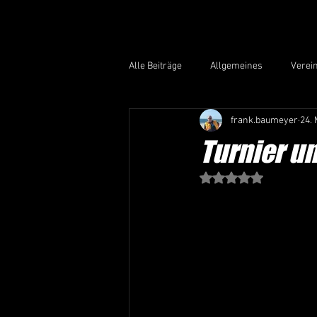
Alle Beiträge
Allgemeines
Verei
frank.baumeyer
24. 
Turnier un
Mit NaN von 5 Stern