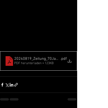
20240819_Zeitung_70Jahrfeier_SVRWK_ed
.pdf
PDF herunterladen • 123KB