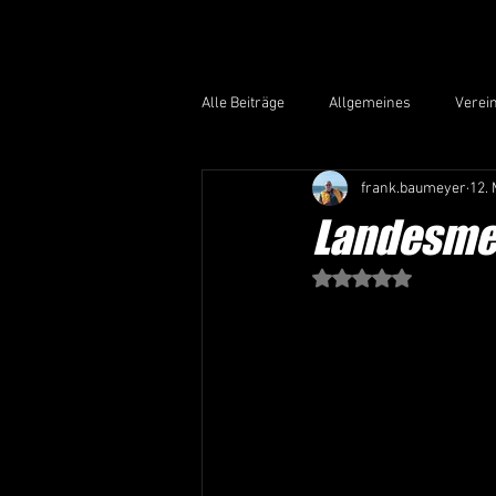
Alle Beiträge
Allgemeines
Verei
frank.baumeyer
12. 
Landesmei
Mit NaN von 5 Stern