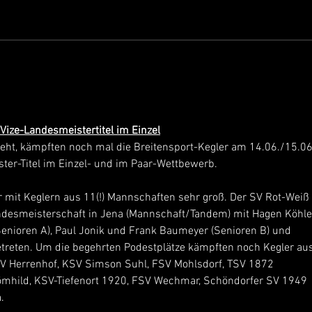
Wir suchen einen Trainer/-in
Brunn
Beitr
ize-Landesmeistertitel im Einzel
eht, kämpften noch mal die Breitensport-Kegler am 14.06./15.06.
er-Titel im Einzel- und im Paar-Wettbewerb.
 mit Keglern aus 11(!) Mannschaften sehr groß. Der SV Rot-Weiß 
andesmeisterschaft in Jena (Mannschaft/Tandem) mit Hagen Köhle
(Senioren A), Paul Jonik und Frank Baumeyer (Senioren B) und 
treten. Um die begehrten Podestplätze kämpften noch Kegler aus
SV Herrenhof, KSV Simson Suhl, FSV Mohlsdorf, TSV 1872 
mhild, KSV-Tiefenort 1920, FSV Wechmar, Schöndorfer SV 1949 
.