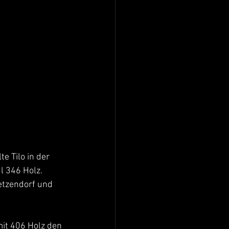
e Tilo in der 
l 346 Holz.
etzendorf und 
it 406 Holz den 