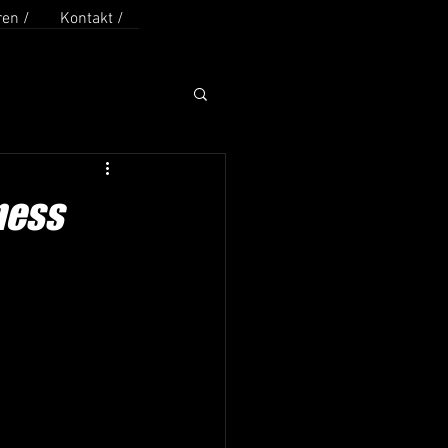
en /
Kontakt /
tness