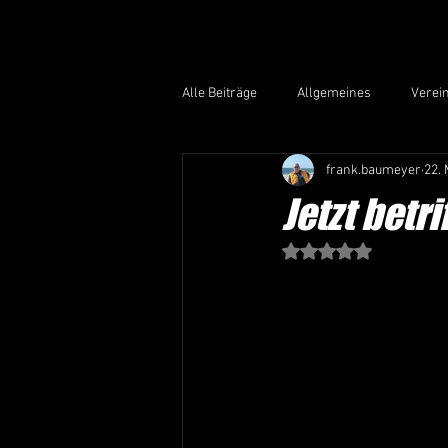
Alle Beiträge
Allgemeines
Verei
frank.baumeyer
22. 
Jetzt betr
Mit NaN von 5 Stern