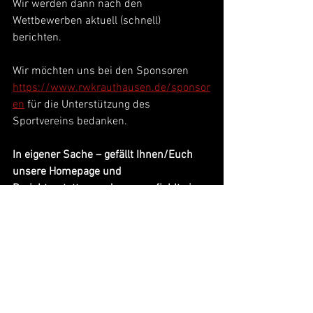
Wir werden dann nach den 
Wettbewerben aktuell (schnell) 
berichten.
Wir möchten uns bei den Sponsoren 
https://www.rwkrauthausen.de/sponsor
en
 für die Unterstützung des 
Sportvereins bedanken.
In eigener Sache – gefällt Ihnen/Euch 
unsere Homepage und 
Berichterstattung - dann empfiehlt sie 
bitte weiter.