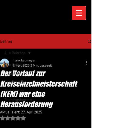
Beitrag
Alle Beiträge
frank.baumeyer
Alle Beiträge
1. Apr. 2025
2 Min. Lesezeit
Der Vorlauf zur
Allgemeines
Kreiseinzelmeisterschaft
Vereinsleben
Spielbetrieb
(KEM) war eine
Trainingsbetrieb
Herausforderung
Aktualisiert:
27. Apr. 2025
Mit NaN von 5 Sternen bewertet.