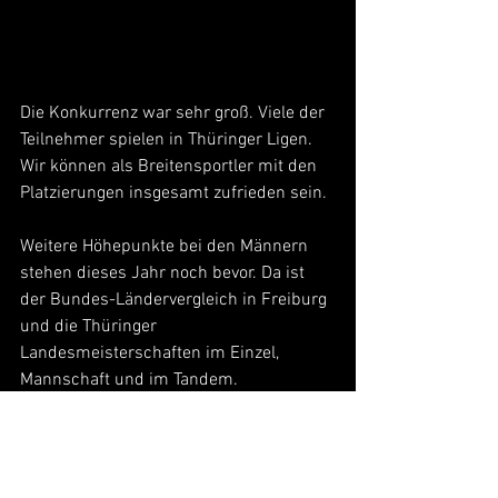
Die Konkurrenz war sehr groß. Viele der 
Teilnehmer spielen in Thüringer Ligen. 
Wir können als Breitensportler mit den 
Platzierungen insgesamt zufrieden sein. 
Weitere Höhepunkte bei den Männern 
stehen dieses Jahr noch bevor. Da ist 
der Bundes-Ländervergleich in Freiburg 
und die Thüringer 
Landesmeisterschaften im Einzel, 
Mannschaft und im Tandem. 
Wir möchten uns auch bei dem KVK 
Eisenach e.V. und den Sponsoren 
https://www.rwkrauthausen.de/sponsor