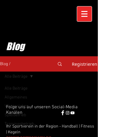
Blog
Registrieren
Blog /
Alle Beiträge
Alle Beiträge
Allgemeines
Vereinsleben
Folge uns auf unseren Social-Media
Kanälen
Spielbetrieb
Trainingsbetrieb
Ihr Sportverein in der Region - Handball | Fitness
| Kegeln