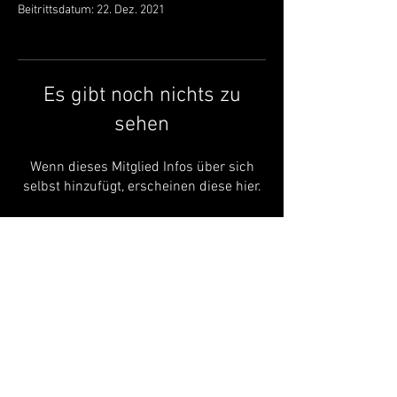
Beitrittsdatum: 22. Dez. 2021
Es gibt noch nichts zu
sehen
Wenn dieses Mitglied Infos über sich
selbst hinzufügt, erscheinen diese hier.
Folge uns auf unseren Social-Media
Kanälen
Ihr Sportverein in der Region - Handball | Fitness
| Kegeln
RWKRAUTHAUSEN.DE
© 2025 by SV Rot-Weiß Krauthausen e.V.