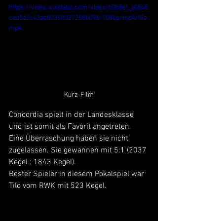
https://video.wixstatic.com/video/b0b8ef_a0848
ced5a2c43ae8036ff327258b096/1080p/mp4/file.
mp4
Kurz-Film
Concordia spielt in der Landesklasse 
und ist somit als Favorit angetreten. 
Eine Überraschung haben sie nicht 
zugelassen. Sie gewannen mit 5:1 (2037 
Kegel : 1843 Kegel).
Bester Spieler in diesem Pokalspiel war 
Tilo vom RWK mit 523 Kegel.