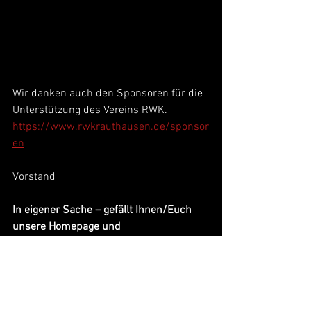
Wir danken auch den Sponsoren für die 
Unterstützung des Vereins RWK.
https://www.rwkrauthausen.de/sponsor
en
Vorstand
In eigener Sache – gefällt Ihnen/Euch 
unsere Homepage und 
Berichterstattung - dann empfiehlt sie 
bitte weiter.